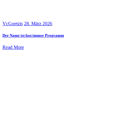
VcGoetzis
28. März 2026
Der Name ist fast immer Programm
Read More