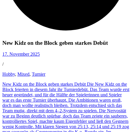
New Kidz on the Block geben starkes Debüt
17. November 2025
/
Hobby
,
Mixed
,
Turnier
New Kidz on the Block geben starkes Debüt Die New Kidz on the
Block feierten in diesem Jahr ihr Turnierdebüt. Das Team wurde erst
heuer gegründet, und für die Hälfte der Spielerinnen und Spieler
war es das erste Turnier überhaupt. Die Ambitionen waren groß,
doch man wollte realistisch bleiben. Trotzdem entschied sich das
Team mutig, direkt mit dem 4–2-System zu spielen. Die Nervosität
war zu Beginn deutlich spürbar, doch das Team zeigte ein sauberes,
kontrolliertes Spiel, machte kaum Eigenfehler und ließ den Gegnern
wenig Kontrolle. Mit klaren Siegen von 25:13, 25:14 und 25:19 zog
man souverän als Gruppenerster in die K.o.-Runde ein. Im