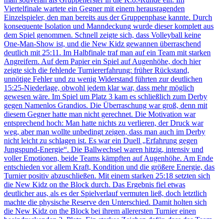
Viertelfinale wartete ein Gegner mit einem herausragenden
Einzelspieler, den man bereits aus der Gruppenphase kannte. Durch
konsequente Isolation und Manndeckung wurde dieser komplett aus
dem Spiel genommen. Schnell zeigte sich, dass Volleyball keine
One-Man-Show ist, und die New Kidz gewannen überraschend
deutlich mit 25:11. Im Halbfinale traf man auf ein Team mit starken
Angreifern. Auf dem Papier ein Spiel auf Augenhöhe, doch hier
zeigte sich die fehlende Turniererfahrung: früher Rückstand,
unnötige Fehler und zu wenig Widerstand führten zur deutlichen
15:25-Niederlage, obwohl jedem klar war, dass mehr möglich
gewesen wäre. Im Spiel um Platz 3 kam es schließlich zum Derby
gegen Namenlos Grandios. Die Überraschung war groß, denn mit
diesem Gegner hatte man nicht gerechnet. Die Motivation war
entsprechend hoch: Man hatte nichts zu verlieren, der Druck war
weg, aber man wollte unbedingt zeigen, dass man auch im Derby
nicht leicht zu schlagen ist. Es war ein Duell „Erfahrung gegen
Jungspund-Energie“. Die Ballwechsel waren hitzig, intensiv und
voller Emotionen, beide Teams kämpften auf Augenhöhe. Am Ende
entschieden vor allem Kraft, Kondition und die größere Energie, das
Turnier positiv abzuschließen. Mit einem starken 25:18 setzten sich
die New Kidz on the Block durch. Das Ergebnis fiel etwas
deutlicher aus, als es der Spielverlauf vermuten ließ, doch letztlich
machte die physische Reserve den Unterschied. Damit holten sich
die New Kidz on the Block bei ihrem allerersten Turnier einen