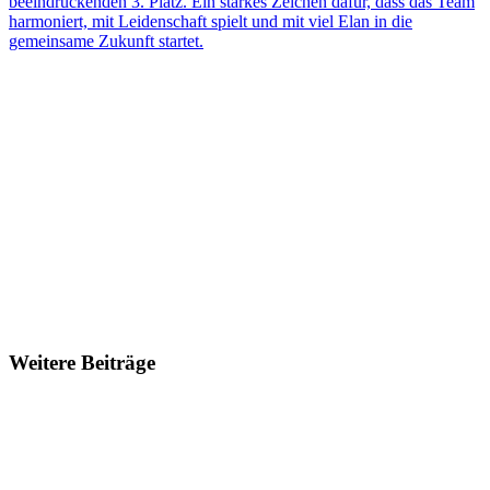
beeindruckenden 3. Platz. Ein starkes Zeichen dafür, dass das Team
harmoniert, mit Leidenschaft spielt und mit viel Elan in die
gemeinsame Zukunft startet.
Weitere Beiträge